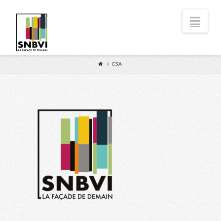
Nav
CSA